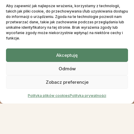
Skontaktuj się z nami i uzyskaj odpowiedź od naszych
Aby zapewnić jak najlepsze wrażenia, korzystamy z technologii,
specjalistów.
takich jak pliki cookie, do przechowywania i/lub uzyskiwania dostępu
do informacji o urządzeniu. Zgoda na te technologie pozwoli nam
Darmowa konsultacja
przetwarzać dane, takie jak zachowanie podczas przeglądania lub
unikalne identyfikatory na tej stronie. Brak wyrażenia zgody lub
wycofanie zgody może niekorzystnie wpłynąć na niektóre cechy i
funkcje.
Akceptuję
Odmów
Zobacz preferencje
Polityka plików cookies
Polityka prywatności
Zobacz więcej
Obserwuj na Instagramie