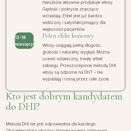
mieszków aktywnie produkuje włosy.
Gęstość i pokrycie znacząco
wzrastają. Efekt jest już bardzo
widoczny i satysfakcjonujący dla
większości pacjentów.
Pełen efekt końcowy
12-18
miesięcy
Włosy osiągają pełną długość,
grubość i naturalny wygląd. Można
ocenić ostateczny, trwały efekt
zabiegu. Przeszczepione metodą DHI
włosy są odporne na DHT – nie
wypadają i rosną przez całe życie.
Kto jest dobrym kandydatem
do DHI?
Metoda DHI nie jest odpowiednia dla każdego.
Charakterystyka włosów i stopień łysienia odgrywają