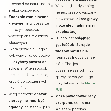
prowadzi do naturalnego
W sytuacji kiedy zabieg
efektu końcowego.
nie jest przeprowadzany
Znacznie zmniejszone
prawidłowo,
skóra głowy
krwawienie
w obszarze
może ulec nadmiernej
biorczym podczas
eksploatacji
.
wszczepiania mieszków
Trudno jest
osiągnąć
włosowych.
gęstość zbliżoną do
Skóra głowy nie ulegnie
włosów naturalnie
wykrwawieniu, co pozwoli
rosnących
gdyż ostrze
na
szybszy powrót do
pióra Choi jest
zdrowia
. W ten sposób
obszerniejsze od innych
pacjent może wcześniej
np. wykorzystywanego
wrócić do codziennych
przy
lateral slits
Micro
czynności.
FUE
.
W tej metodzie
obszar
Może powodować rany
biorczy nie musi być
szarpane
, co nie ma
ogolony
, co stanowi plus
miejsca w porónaniu