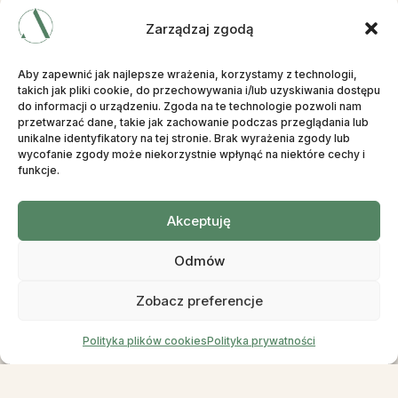
Zarządzaj zgodą
NOWOCZESNE TECHNOLOGIE
Aby zapewnić jak najlepsze wrażenia, korzystamy z technologii,
Jaką metodą wykonujemy
takich jak pliki cookie, do przechowywania i/lub uzyskiwania dostępu
do informacji o urządzeniu. Zgoda na te technologie pozwoli nam
przeszczep włosów?
przetwarzać dane, takie jak zachowanie podczas przeglądania lub
unikalne identyfikatory na tej stronie. Brak wyrażenia zgody lub
wycofanie zgody może niekorzystnie wpłynąć na niektóre cechy i
funkcje.
W Aestepool Clinic specjalizujemy się w transplantacji włosów
wyłącznie metodami Lateral Slits Micro FUE sporadycznie
Akceptuję
DHI. Nie stosujemy przestarzałej metody FUT (STRIP), która
pozostawia widoczne blizny. Dobór metody zależy od
Odmów
stopnia łysienia, struktury włosów i oceny lekarza.
Zobacz preferencje
Polityka plików cookies
Polityka prywatności
Micro FUE
Metoda Micro FUE (Follicular Unit Extraction) to aktualnie