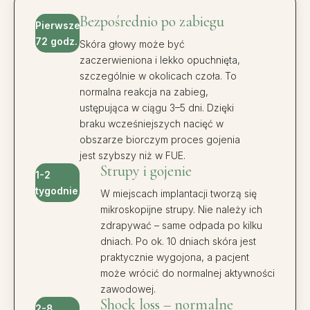
Bezpośrednio po zabiegu
Pierwsze
72 godz.
Skóra głowy może być
zaczerwieniona i lekko opuchnięta,
szczególnie w okolicach czoła. To
normalna reakcja na zabieg,
ustępująca w ciągu 3–5 dni. Dzięki
braku wcześniejszych nacięć w
obszarze biorczym proces gojenia
jest szybszy niż w FUE.
Strupy i gojenie
1-2
tygodnie
W miejscach implantacji tworzą się
mikroskopijne strupy. Nie należy ich
zdrapywać – same odpada po kilku
dniach. Po ok. 10 dniach skóra jest
praktycznie wygojona, a pacjent
może wrócić do normalnej aktywności
zawodowej.
Shock loss – normalne
2-8