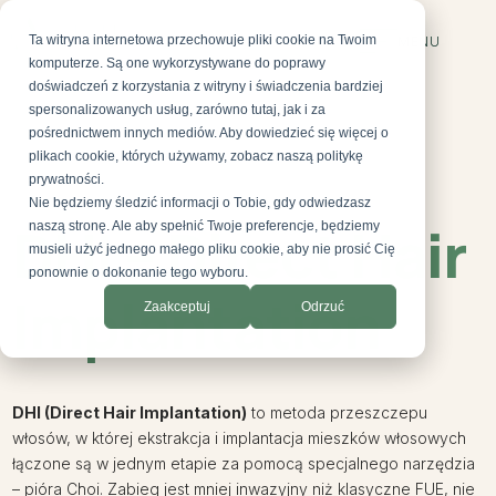
Ta witryna internetowa przechowuje pliki cookie na Twoim
MENU
komputerze. Są one wykorzystywane do poprawy
doświadczeń z korzystania z witryny i świadczenia bardziej
spersonalizowanych usług, zarówno tutaj, jak i za
pośrednictwem innych mediów. Aby dowiedzieć się więcej o
plikach cookie, których używamy, zobacz naszą politykę
prywatności.
Nie będziemy śledzić informacji o Tobie, gdy odwiedzasz
AESTEPOOL CLINIC
DHI – Direct Hair
naszą stronę. Ale aby spełnić Twoje preferencje, będziemy
musieli użyć jednego małego pliku cookie, aby nie prosić Cię
ponownie o dokonanie tego wyboru.
Implantation
Zaakceptuj
Odrzuć
DHI (Direct Hair Implantation)
to metoda przeszczepu
włosów, w której ekstrakcja i implantacja mieszków włosowych
łączone są w jednym etapie za pomocą specjalnego narzędzia
– pióra Choi. Zabieg jest mniej inwazyjny niż klasyczne FUE, nie