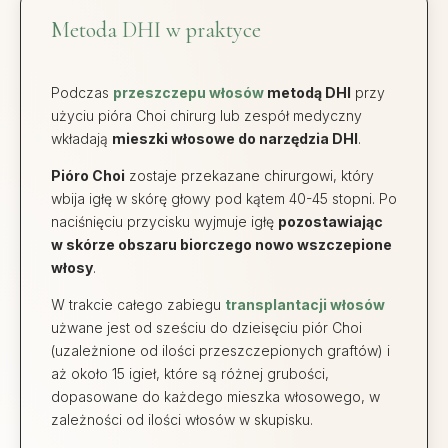
Metoda DHI w praktyce
Podczas
przeszczepu włosów
metodą DHI
przy
użyciu pióra Choi chirurg lub zespół medyczny
wkładają
mieszki włosowe do narzędzia DHI
.
Pióro Choi
zostaje przekazane chirurgowi, który
wbija igłę w skórę głowy pod kątem 40-45 stopni. Po
naciśnięciu przycisku wyjmuje igłę
pozostawiając
w skórze obszaru biorczego nowo wszczepione
włosy
.
W trakcie całego zabiegu
transplantacji włosów
użwane jest od sześciu do dzieisęciu piór Choi
(uzależnione od ilości przeszczepionych graftów) i
aż około 15 igieł, które są różnej grubości,
dopasowane do każdego mieszka włosowego, w
zależności od ilości włosów w skupisku.