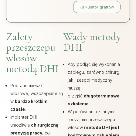
Kalkulator graftów
Zalety
Wady metody
przeszczepu
DHI
włosów
Aby podjąć się wykonania
metodą DHI
zabiegu, zarówno chirurg,
jak i zespół medyczny
Pobrane mieszki
muszą
włosowe, wszczepiane są
przejść
długoterminowe
w
bardzo krótkim
szkolenie
.
czasie
.
W porównaniu z innymi
implanter DHI
rodzajami przeszczepu
umożliwia
chirurgiczną
włosów
metoda DHI jest
precyzję pracy
, co
kosztownym zabiegiem
.