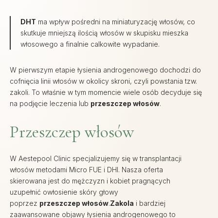
DHT
ma wpływ pośredni na miniaturyzację włosów, co
skutkuje mniejszą ilością włosów w skupisku mieszka
włosowego a finalnie calkowite wypadanie.
W pierwszym etapie łysienia androgenowego dochodzi do
cofnięcia linii włosów w okolicy skroni, czyli powstania tzw.
zakoli. To właśnie w tym momencie wiele osób decyduje się
na podjęcie leczenia lub
przeszczep włosów
.
Przeszczep włosów
W Aestepool Clinic specjalizujemy się w transplantacji
włosów metodami Micro FUE i DHI. Nasza oferta
skierowana jest do mężczyzn i kobiet pragnących
uzupełnić owłosienie skóry głowy
poprzez
przeszczep włosów
.
Zakola
i bardziej
zaawansowane objawy łysienia androgenowego to