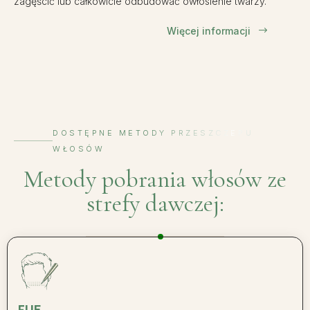
zagęścić lub całkowicie odbudować owłosienie twarzy.
Więcej informacji
$
DOSTĘPNE METODY PRZESZCZEPU
WŁOSÓW
Metody pobrania włosów ze
strefy dawczej:
FUE