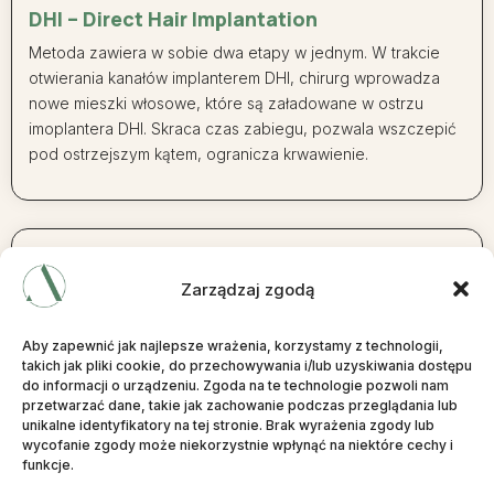
DHI – Direct Hair Implantation
Metoda zawiera w sobie dwa etapy w jednym. W trakcie
otwierania kanałów implanterem DHI, chirurg wprowadza
nowe mieszki włosowe, które są załadowane w ostrzu
imoplantera DHI. Skraca czas zabiegu, pozwala wszczepić
pod ostrzejszym kątem, ogranicza krwawienie.
Zarządzaj zgodą
DHT- Direct Hair Transplantation
Aby zapewnić jak najlepsze wrażenia, korzystamy z technologii,
takich jak pliki cookie, do przechowywania i/lub uzyskiwania dostępu
Istnieją metody mieszane, które łączą ze sobą implanter DHI
do informacji o urządzeniu. Zgoda na te technologie pozwoli nam
z manualną implantacją używając pęsety. Otwierając kanały
przetwarzać dane, takie jak zachowanie podczas przeglądania lub
unikalne identyfikatory na tej stronie. Brak wyrażenia zgody lub
ostrze zostaje w skórze głowy, pęsetą wspomagamy
wycofanie zgody może niekorzystnie wpłynąć na niektóre cechy i
osadzenie mieszków na odpowiedniej głębokości.
funkcje.