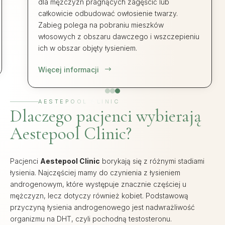
przygotowania, w tym także przeszczep włosów.
Jeżeli chcemy wykorzystać potencjał zabiegu
należy zastosować się do poniższych zaleceń.
Więcej informacji
$
AESTEPOOL CLINIC
Dlaczego pacjenci wybierają
Aestepool Clinic?
Pacjenci
Aestepool Clinic
borykają się z różnymi stadiami
łysienia. Najczęściej mamy do czynienia z łysieniem
androgenowym, które występuje znacznie częściej u
mężczyzn, lecz dotyczy również kobiet. Podstawową
przyczyną łysienia androgenowego jest nadwrażliwość
organizmu na DHT, czyli pochodną testosteronu.