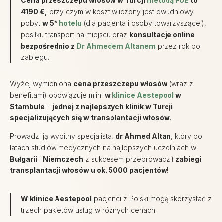
Cena przeszczepu włosów w Turcji
metodą FUE
to
4190 €,
przy czym w koszt wliczony jest dwudniowy
pobyt
w 5*
hotelu
(dla pacjenta i osoby towarzyszącej),
posiłki, transport na miejscu oraz
konsultacje online
bezpośrednio z
Dr Ahmedem Altanem
przez rok po
zabiegu.
Wyżej wymieniona
cena przeszczepu włosów
(wraz z
benefitami) obowiązuje m.in.
w
klinice Aestepool
w
Stambule
–
jednej z najlepszych klinik w Turcji
specjalizujących się w transplantacji włosów
.
Prowadzi ją wybitny specjalista,
dr Ahmed Altan
, który po
latach studiów medycznych na najlepszych uczelniach w
Bułgarii
i
Niemczech
z sukcesem przeprowadził
zabiegi
transplantacji włosów u ok. 5000 pacjentów
!
W klinice Aestepool
pacjenci z Polski mogą skorzystać z
trzech pakietów usług w różnych cenach.