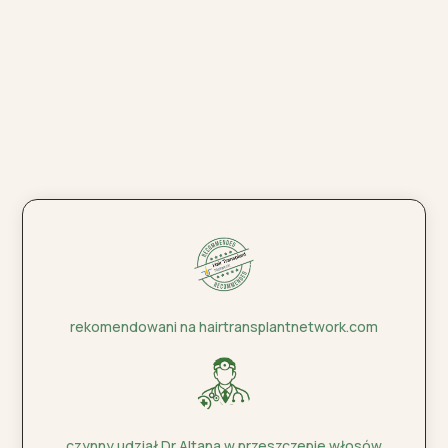
rekomendowani na hairtransplantnetwork.com
czynny udział Dr Altana w przeszczepie włosów