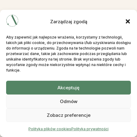
CENA PRZESZCZEPU WŁOSÓW
Zarządzaj zgodą
Cena przeszczepu włosów w
Aby zapewnić jak najlepsze wrażenia, korzystamy z technologii,
Turcji zależy od:
takich jak pliki cookie, do przechowywania i/lub uzyskiwania dostępu
do informacji o urządzeniu. Zgoda na te technologie pozwoli nam
przetwarzać dane, takie jak zachowanie podczas przeglądania lub
unikalne identyfikatory na tej stronie. Brak wyrażenia zgody lub
wycofanie zgody może niekorzystnie wpłynąć na niektóre cechy i
funkcje.
Akceptuję
Poziomu łysienia
Zaawansowane poziomy łysienia wymagają dwóch sesji
Odmów
przeszczepu włosów
Zobacz preferencje
Polityka plików cookies
Polityka prywatności