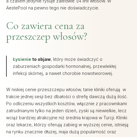
a czasem jedynie rysuje zaledwie 1/4 linii włosów. W
AestePool na pewno tego nie doświadczycie.
Co zawiera cena za
przeszczep włosów?
Łysienie
to objaw
, który może świadczyć o
zaburzeniach gospodarki hormonalnej, przewlekłej
infekcji skórnej, a nawet chorobie nowotworowej.
W niskiej cenie przeszczepu włosów, tanie kliniki oferują w
trakcie jednej sesji bez dbałości o strefę dawczą dużą ilość.
Po odliczeniu wszystkich kosztów, włącznie z pracownikami
zatrudnianymi tylko na jeden dzień, zyski są niewielkie, lecz
wciąż bardziej atrakcyjne niż średnia krajowa w Turcji. Kliniki
oraz lekarze, którzy oferują zabieg w wyższej cenie, istnieją
na rynku znacznie dłużej, maja dużą popularność oraz