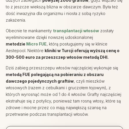
dużych zabiegach
powyżej 2000 graftów
, gdyż wiązało się
to z jeszcze wiekszą blizna w obszarze dawczym. Była też
dość inwazyjna dla organizmu i niosła z sobą ryzyko
zakażenia.
Obecnie te mankamenty
transplantacji włosów
zostały
wyeliminowane dzięki nowszej udoskonalonej
metodzie
Micro FUE
, którą posługujemy się w klinice
Aestepool. Niektóre
kliniki w Turcji oferują wyższą cenę o
300-500 euro za przeszczep włosów metodą DHI.
Dziś zabieg przeszczepu włosów najczęściej wykonuje się
metodą FUE polegającą na pobieraniu z obszaru
dawczego pojedynczych graftów
, czyli mieszków
włosowych (razem z cebulkami i gruczołem łojowym), z
których wyrosnąć może od 1 do 4 włosów. Grafty najczęściej
ekstrahuje się z potylicy, ponieważ tam rosną włosy, które są
zdrowe i mocne przez co mają największą szansę na
przetrwanie podczas transplantacji włosów.