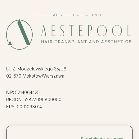
AESTEPOOL CLINIC
Ul. Z. Modzelewskiego 35/U8
02-679 Mokotów/Warszawa
NIP: 5214064425
REGON: 52827090800000
KRS: 0001098014
Skontaktuj się z nami