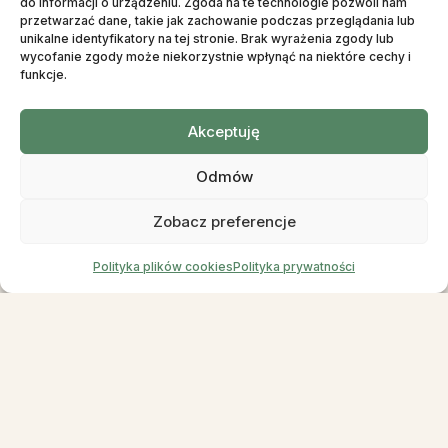
do informacji o urządzeniu. Zgoda na te technologie pozwoli nam
przetwarzać dane, takie jak zachowanie podczas przeglądania lub
unikalne identyfikatory na tej stronie. Brak wyrażenia zgody lub
wycofanie zgody może niekorzystnie wpłynąć na niektóre cechy i
funkcje.
Akceptuję
Odmów
Zobacz preferencje
Polityka plików cookies
Polityka prywatności