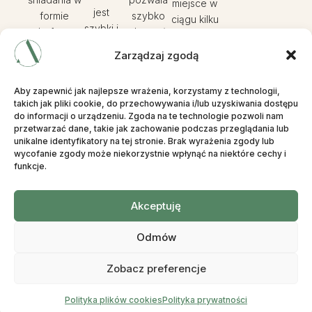
miejsce w
jest
formie
szybko
ciągu kilku
szybki i
bufetu.
dotrzeć
minut.
sprawny.
na zabieg
Zarządzaj zgodą
Aby zapewnić jak najlepsze wrażenia, korzystamy z technologii,
takich jak pliki cookie, do przechowywania i/lub uzyskiwania dostępu
do informacji o urządzeniu. Zgoda na te technologie pozwoli nam
przetwarzać dane, takie jak zachowanie podczas przeglądania lub
Masz pytania?
unikalne identyfikatory na tej stronie. Brak wyrażenia zgody lub
wycofanie zgody może niekorzystnie wpłynąć na niektóre cechy i
funkcje.
Skontaktuj się z nami i uzyskaj odpowiedź od naszych
specjalistów.
Akceptuję
Darmowa konsultacja
Odmów
Zobacz preferencje
Polityka plików cookies
Polityka prywatności
PRZESZCZEP WŁOSÓW W PRAKTYCE