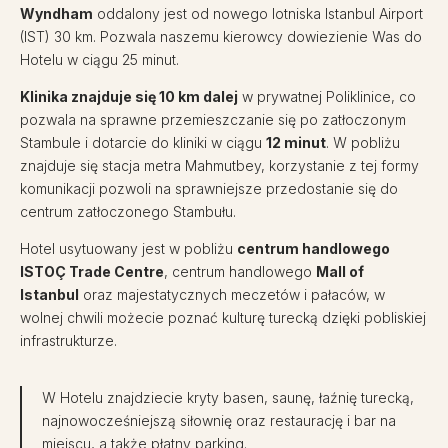
Wyndham
oddalony jest od nowego lotniska Istanbul Airport
(IST) 30 km. Pozwala naszemu kierowcy dowiezienie Was do
Hotelu w ciągu 25 minut.
Klinika znajduje się 10 km dalej
w prywatnej Poliklinice, co
pozwala na sprawne przemieszczanie się po zatłoczonym
Stambule i dotarcie do kliniki w ciągu
12 minut
. W pobliżu
znajduje się stacja metra Mahmutbey, korzystanie z tej formy
komunikacji pozwoli na sprawniejsze przedostanie się do
centrum zatłoczonego Stambułu.
Hotel usytuowany jest w pobliżu
centrum handlowego
ISTOÇ Trade Centre
, centrum handlowego
Mall of
Istanbul
oraz majestatycznych meczetów i pałaców, w
wolnej chwili możecie poznać kulturę turecką dzięki pobliskiej
infrastrukturze.
W Hotelu znajdziecie kryty basen, saunę, łaźnię turecką,
najnowocześniejszą siłownię oraz restaurację i bar na
miejscu, a także płatny parking.