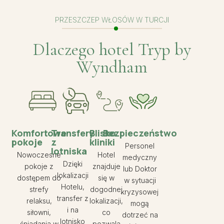
PRZESZCZEP WŁOSÓW W TURCJI
Dlaczego hotel Tryp by
Wyndham
Komfortowe
Transfery
Blisko
Bezpieczeństwo
pokoje
z
kliniki
Personel
lotniska
Nowoczesne
Hotel
medyczny
Dzięki
pokoje z
znajduje
lub Doktor
lokalizacji
dostępem do
się w
w sytuacji
Hotelu,
strefy
dogodnej
kryzysowej
transfer z
relaksu,
lokalizacji,
mogą
i na
siłowni,
co
dotrzeć na
lotnisko
śniadania w
pozwala