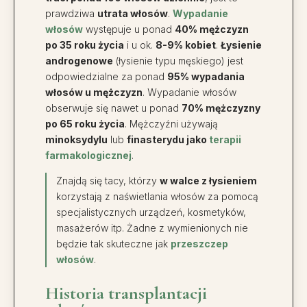
prawdziwa
utrata włosów
.
Wypadanie
włosów
występuje u ponad
40% mężczyzn
po 35 roku życia
i u ok.
8-9% kobiet
.
Łysienie
androgenowe
(łysienie typu męskiego) jest
odpowiedzialne za ponad
95% wypadania
włosów u mężczyzn
. Wypadanie włosów
obserwuje się nawet u ponad
70% mężczyzny
po 65 roku życia
. Mężczyźni używają
minoksydylu
lub
finasterydu jako
terapii
farmakologicznej
.
Znajdą się tacy, którzy
w walce z łysieniem
korzystają z naświetlania włosów za pomocą
specjalistycznych urządzeń, kosmetyków,
masażerów itp. Żadne z wymienionych nie
będzie tak skuteczne jak
przeszczep
włosów
.
Historia transplantacji