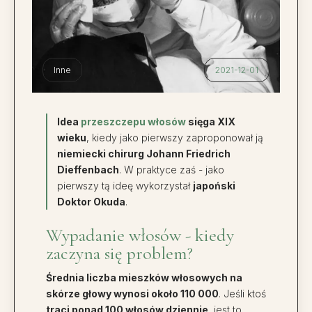
Inne
2021-12-01
Idea
przeszczepu włosów
sięga XIX
wieku
, kiedy jako pierwszy zaproponował ją
niemiecki chirurg Johann Friedrich
Dieffenbach
. W praktyce zaś - jako
pierwszy tą ideę wykorzystał
japoński
Doktor Okuda
.
Wypadanie włosów - kiedy
zaczyna się problem?
Średnia liczba mieszków włosowych na
skórze głowy wynosi około 110 000
. Jeśli ktoś
traci ponad 100 włosów dziennie
, jest to