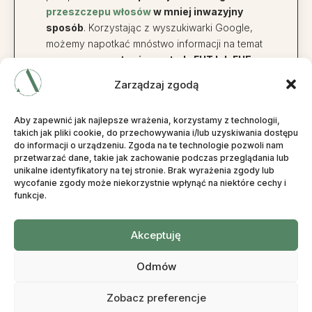
przeszczepu włosów
w mniej inwazyjny
sposób
. Korzystając z wyszukiwarki Google,
możemy napotkać mnóstwo informacji na temat
przeszczepu włosów metodą FUT lub FUE
,
które są znacznie starsze niż mniej inwazyjna
Zarządzaj zgodą
Micro FUE
.
Metoda FUT
(Follicular Unit
Aby zapewnić jak najlepsze wrażenia, korzystamy z technologii,
Transplantation) polega na wycięciu paska
takich jak pliki cookie, do przechowywania i/lub uzyskiwania dostępu
do informacji o urządzeniu. Zgoda na te technologie pozwoli nam
skóry z potylicy, następnie skóra jest zszywana
przetwarzać dane, takie jak zachowanie podczas przeglądania lub
pozostawiając dużą bliznę. Pobrana część
unikalne identyfikatory na tej stronie. Brak wyrażenia zgody lub
skóry głowy dzielona jest na mieszki włosowe,
wycofanie zgody może niekorzystnie wpłynąć na niektóre cechy i
funkcje.
które są wszczepiane w obszar biorczy.
Podczas takiego zabiegu najczęściej
przeszczepiane jest od 1500 do 2000
Akceptuję
mieszków włosowych
, co jest
niewystarczającą ilością na
zaawansowany
Odmów
poziom łysienia
.
Zobacz preferencje
Metoda FUE
(Follicular Unit Extraction)