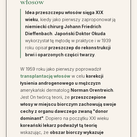
włosów
Idea przeszczepu włosów sięga XIX
wieku
, kiedy jako pierwszy zaproponował ją
niemiecki chirurg Johann Friedrich
Dieffenbach
.
Japoński Doktor Okuda
wykorzystał tę mętodę w praktyce i w 1939
roku opisał
przeszczep do rekonstrukcji
brwi i oparzonych części twarzy
.
W 1959 roku jako pierwszy poprowadził
transplantację włosów
w celu
korekcji
łysienia androgenowego u mężczyzn
amerykański dermatolog
Norman Orentreich
.
Jest On twórcą teorii, że
przeszczepione
włosy w miejscu biorczym zachowują swoje
cechy z organu dawczego zwaną "donor
dominant"
. Dopiero na początku XXI wieku
koreański lekarz podważył tą teorię
wskazując, że
obszar biorczy wykazuje