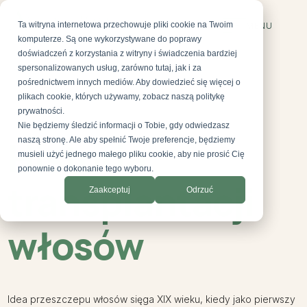
Ta witryna internetowa przechowuje pliki cookie na Twoim
MENU
komputerze. Są one wykorzystywane do poprawy
doświadczeń z korzystania z witryny i świadczenia bardziej
spersonalizowanych usług, zarówno tutaj, jak i za
pośrednictwem innych mediów. Aby dowiedzieć się więcej o
plikach cookie, których używamy, zobacz naszą politykę
prywatności.
Nie będziemy śledzić informacji o Tobie, gdy odwiedzasz
BLOG AESTEPOOL CLINIC
Historia
naszą stronę. Ale aby spełnić Twoje preferencje, będziemy
musieli użyć jednego małego pliku cookie, aby nie prosić Cię
ponownie o dokonanie tego wyboru.
transplantacji
Zaakceptuj
Odrzuć
włosów
Idea przeszczepu włosów sięga XIX wieku, kiedy jako pierwszy